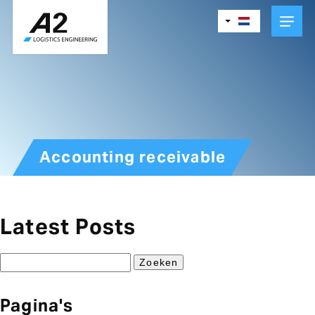
Skip
to
main
content
Accounting receivable
Latest Posts
Zoeken
naar:
Pagina's