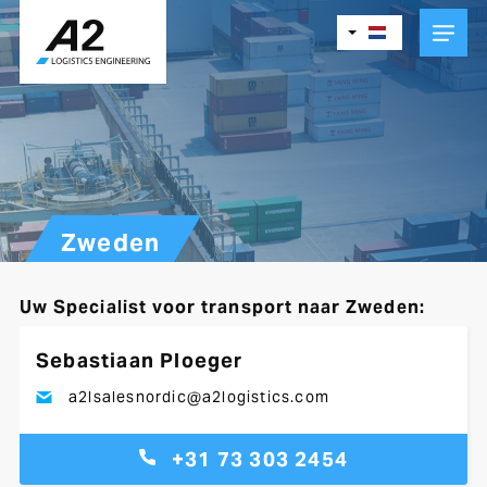
Skip
to
main
content
Zweden
Uw Specialist voor transport naar Zweden:
Sebastiaan Ploeger
a2lsalesnordic@a2logistics.com
+31 73 303 2454