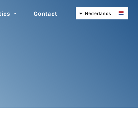
tics
Contact
Nederlands
English
Español
Deutsch
Italiano