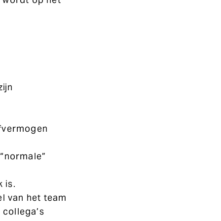
ijn
hefvermogen
p “normale”
 is.
el van het team
 collega’s