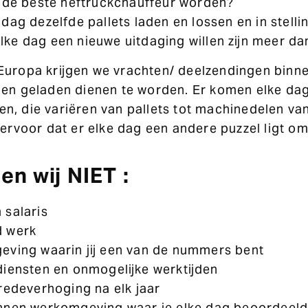
 jij de beste heftruckchauffeur worden?
e dag dezelfde pallets laden en lossen en in stell
elke dag een nieuwe uitdaging willen zijn meer d
Europa krijgen we vrachten/ deelzendingen binn
 en geladen dienen te worden. Er komen elke da
n, die variëren van pallets tot machinedelen van
t ervoor dat er elke dag een andere puzzel ligt om
en wij NIET :
salaris
 werk
ving waarin jij een van de nummers bent
iensten en onmogelijke werktijden
redeverhoging na elk jaar
nen werkomgeving waar je elke dag beoordeeld