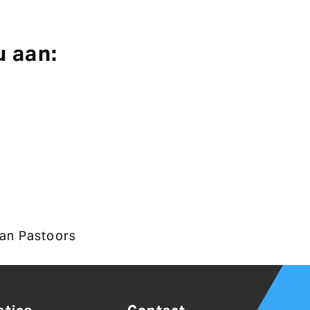
 aan:
rjan Pastoors