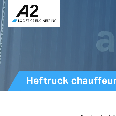
Skip
to
main
content
Heftruck chauffeur