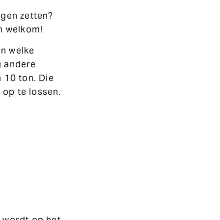
ingen zetten?
an welkom!
en welke
g andere
 10 ton. Die
 op te lossen.
 wordt op het