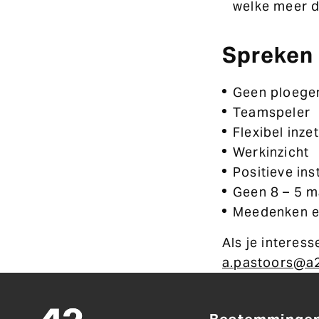
welke meer 
Spreken 
Geen ploegen
Teamspeler
Flexibel inze
Werkinzicht
Positieve ins
Geen 8 – 5 m
Meedenken e
Als je interes
a.pastoors@a2