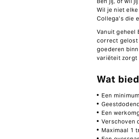
Ben jij, of wil
Wil je niet elk
Collega’s die 
Vanuit geheel 
correct gelost
goederen binne
variëteit zorg
Wat bied
Een minimum 
Geestdodend
Een werkomge
Verschoven d
Maximaal 1 t
Een overspan