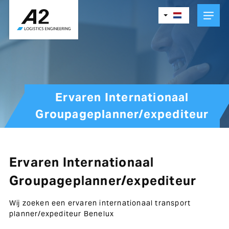
Skip
to
main
content
Ervaren Internationaal
Groupageplanner/expediteur
Ervaren Internationaal
Groupageplanner/expediteur
Wij zoeken een ervaren internationaal transport
planner/expediteur Benelux