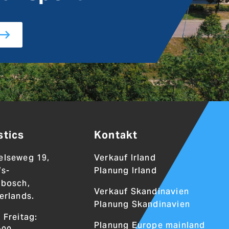
stics
Kontakt
elseweg 19,
Verkauf Irland
’s-
Planung Irland
nbosch,
Verkauf Skandinavien
erlands.
Planung Skandinavien
 Freitag:
Planung Europe mainland