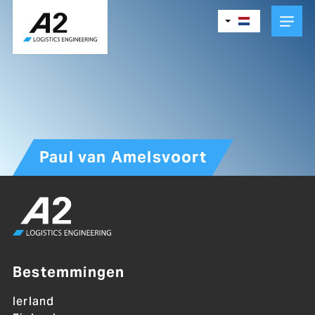
Skip
to
main
content
Paul van Amelsvoort
Bestemmingen
Ierland