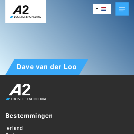
Skip
to
main
content
Dave van der Loo
Bestemmingen
Ierland