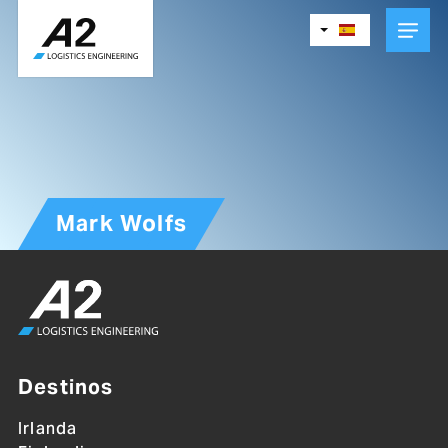
Skip
to
main
content
Mark Wolfs
Destinos
Irlanda