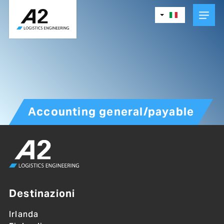
Skip
to
main
content
Accounting general/payable
Destinazioni
Irlanda