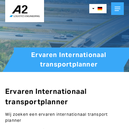
Skip
to
main
content
Ervaren Internationaal
transportplanner
Ervaren Internationaal
transportplanner
Wij zoeken een ervaren internationaal transport
planner