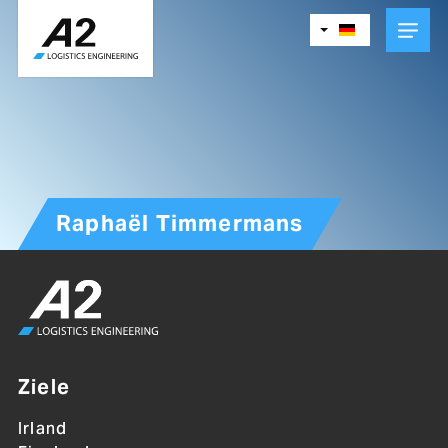
Skip
to
main
content
Raphaël Timmermans
Ziele
Irland