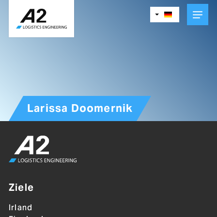
Skip
to
main
content
Larissa Doomernik
Ziele
Irland